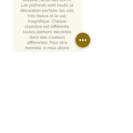
Les plafonds sont hauts, la
décoration parfaite, les sols
très beaux et la vue
magnifique. Chaque
chambre est différente,
toutes joliment décorées
dans des couleurs
différentes. Pour être
honnête, si nous étions
restés un mois, nous
trouverions encore des
endroits pour prendre des
photos. Il y a aussi de
nombreuses salles de
réception, toutes grandes et
belles. La piscine est grande,
impeccable et avec du soleil
toute la journée.»
Alan E.
Juillet 2017