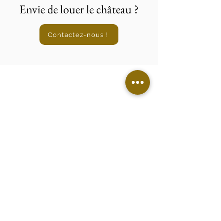
Envie de louer le château ?
Contactez-nous !
Mentions légales
Politique en matière de cookies
Politique de confidentialité
Découvrir le château
Mariages
Séminaires
Location de vacances
Tourisme