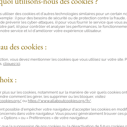
quoi utilisons-nous des cookies ?
utiliser des cookies et d'autres technologies similaires pour un certain 
xemple : i) pour des besoins de sécurité ou de protection contre la fraude, 
t de prévenir les cyber-attaques, ii) pour vous fournir le service que vous a
otre part, iii) pour contrôler et analyser les performances, le fonctionneme
e notre service et iv) d'améliorer votre expérience utilisateur.
eau des cookies :
ction, vous devez mentionner les cookies que vous utilisez sur votre site. 
s,
cliquez ici
.
hoix :
r plus sur les cookies, notamment sur la manière de voir quels cookies ont
dre comment les gérer, les supprimer ou les bloquer, visitez
tcookies.org/
ou
https://www.allaboutcookies.org/fr/
.
ent possible d'empêcher votre navigateur d'accepter les cookies en modifi
oncernés dans votre navigateur. Vous pouvez généralement trouver ces 
u
«
Options
»
ou
«
Préférences
»
de votre navigateur.
r que la suppression de nos cookies ou la désactivation de futurs cookies 