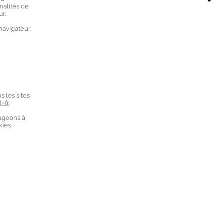
nalités de
r.
navigateur.
 les sites
=fr
.
rageons à
ies.
r le