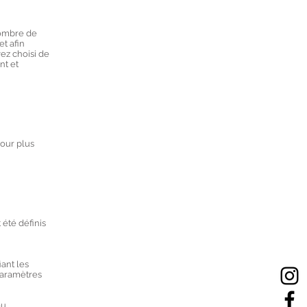
nombre de
et afin
vez choisi de
nt et
Pour plus
 été définis
ant les
paramètres
ou