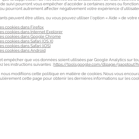
de suivi pourront vous empêcher d'accéder à certaines zones ou fonction
 ou pourront autrement affecter négativement votre expérience d'utilisateu
vants peuvent être utiles, ou vous pouvez utiliser l'option
«
Aide
»
de votre 
es cookies dans Firefox
es cookies dans Internet Explorer
es cookies dans Google Chrome
s cookies dans Safari (OS X)
s cookies dans Safari (iOS)
es cookies dans Android
et empêcher que vos données soient utilisées par Google Analytics sur tous
z les instructions suivantes :
https://tools.google.com/dlpage/gaoptout?hl
e nous modifiions cette politique en matière de cookies. Nous vous encou
ulièrement cette page pour obtenir les dernières informations sur les cook
Mentions légales
Découvri