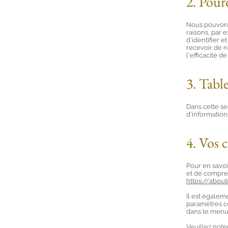
2. Pour
Nous pouvons 
raisons, par e
d'identifier e
recevoir de n
l'efficacité d
3. Tabl
Dans cette se
d'information
4. Vos c
Pour en savoi
et de compren
https://abou
Il est égalem
paramètres c
dans le men
Veuillez note