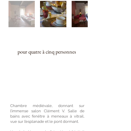
48 m²
pour quatre à cinq personnes
Suite familiale de style médiéval dans
les tons ivoire.
2 lits 140 et possibilité d’ajouter 1 lit 90,
ample salle de bain avec baignoire, 2
lavabos, toilettes privées
Chambre médiévale, donnant sur
l’immense salon Clément V. Salle de
bains avec fenêtre à meneaux à vitrail,
vue sur l’esplanade et le pont dormant.