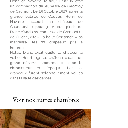
Henri de Navarre, le futur Henri IV était
un compagnon de jeunesse de Geoffroy
de Caumont. Le 25 Octobre 1587, après la
grande bataille de Coutras, Henri de
Navarre accourt au château de
Goudourville pour jeter aux pieds de
Diane d’Andoins, comtesse de Gramont et
de Guiche, dite « La belle Corisande », sa
maîtresse, les 22 drapeaux pris à
l’ennemi.
Hélas, Diane avait quitté le château la
veille, Henri loge au château « dans un
grand désarroi amoureux » selon le
chroniqueur de l’époque. Les 22
drapeaux furent solennellement veillés
dans la salle des gardes.
Voir nos autres chambres