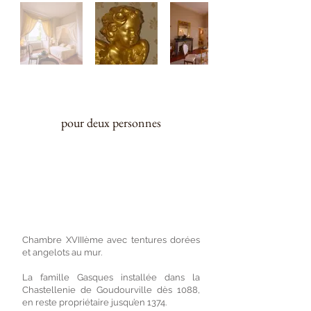
28 m²
pour deux personnes
Chambre de charme de style XVIIIème.
Lit 140, salle de bain avec douche,
lavabo, toilettes privées.
Chambre XVIIIème avec tentures dorées
et angelots au mur.
La famille Gasques installée dans la
Chastellenie de Goudourville dès 1088,
en reste propriétaire jusqu’en 1374.