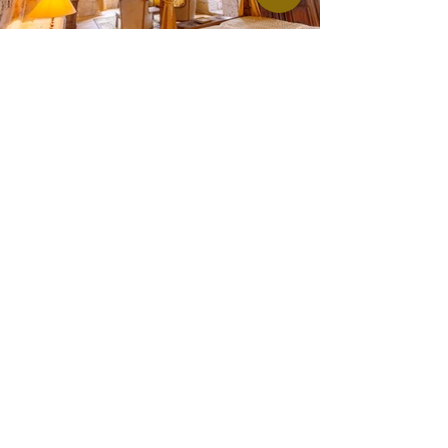
Mentions légales
Politique en matière de cookies
Politique de confidentialité
Découvrir le château
Mariages
Séminaires
Location de vacances
Tourisme
Contact
©2022 Château de Goudourville