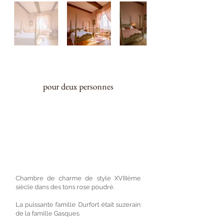
32 m²
pour deux personnes
Chambre raffinée de style XVIIIème
siècle avec un lit vénitien.
Lit 160, possibilité d’ajouter un lit, salle
de bain avec baignoire, deux lavabos,
toilettes privées et séparées.
Chambre de charme de style XVIIIème
siècle dans des tons rose poudré.
La puissante famille Durfort était suzerain
de la famille Gasques.