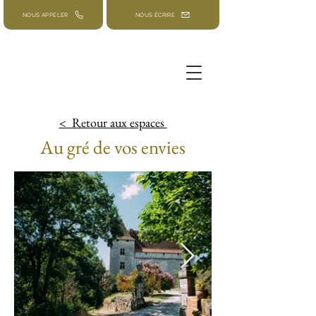
NOUS APPELER
NOUS ÉCRIRE
< Retour aux
espaces
Au gré de vos envies