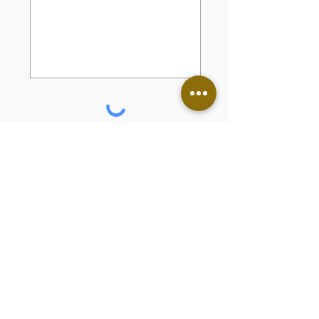
Envoyer
J’accepte les termes et
conditions
Voir les conditions
d'utilisation