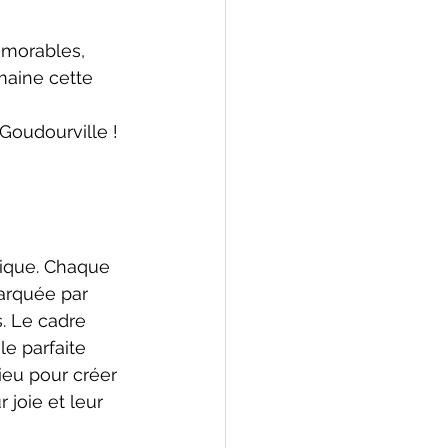
émorables, 
maine cette 
Goudourville !
ique. Chaque 
marquée par 
. Le cadre 
le parfaite 
eu pour créer 
joie et leur   