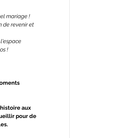
l mariage ! 
 de revenir et 
 l'espace 
os !
 moments 
histoire aux 
eillir pour de 
es.