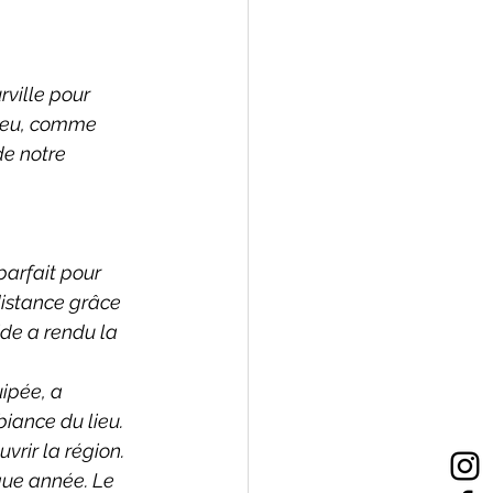
ville pour 
lieu, comme 
 notre    
parfait pour 
distance grâce 
ide a rendu la 
ipée, a 
iance du lieu.
rir la région.
que année. Le 