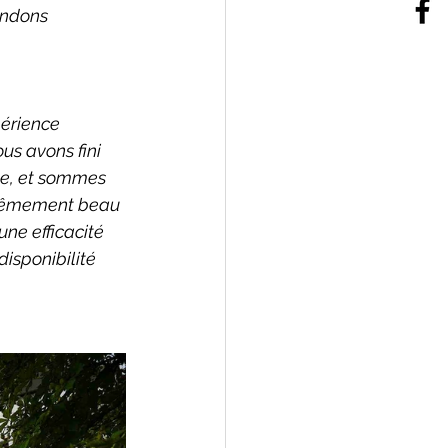
andons 
érience 
us avons fini 
me, et sommes 
extrêmement beau 
ne efficacité 
isponibilité 