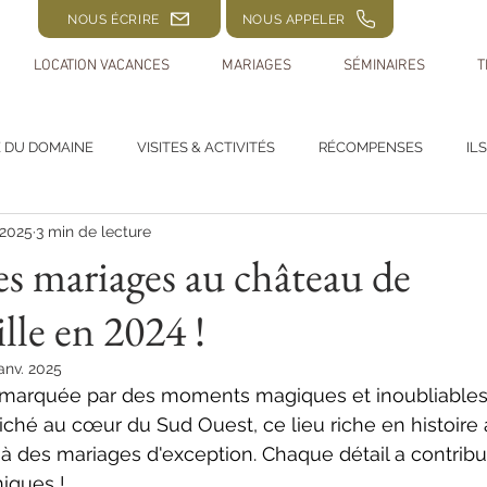
NOUS ÉCRIRE
NOUS APPELER
LOCATION VACANCES
MARIAGES
SÉMINAIRES
T
E DU DOMAINE
VISITES & ACTIVITÉS
RÉCOMPENSES
IL
 2025
3 min de lecture
s mariages au château de
le en 2024 !
janv. 2025
 marquée par des moments magiques et inoubliables
iché au cœur du Sud Ouest, ce lieu riche en histoire 
 à des mariages d'exception. Chaque détail a contribu
iques !