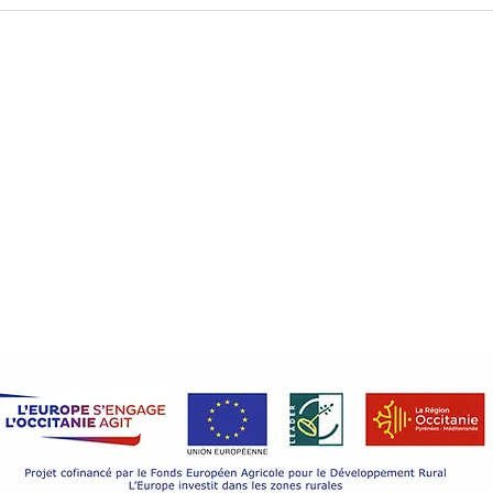
De superbes mariages au château
Théât
de Goudourville en 2024 !
Goudo
Mentions légales
Découvri
château
Mariages
Politique en matière de cookies
Séminair
Politique de confidentialité
Politique Animaux de compagnie
Location
Tourism
©2022 Château de Goudourville
Vie du c
Design by Iwego.
Contact