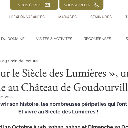
NOUS ÉCRIRE
NOUS APPELER
LOCATION VACANCES
MARIAGES
SÉMINAIRES
T
E DU DOMAINE
VISITES & ACTIVITÉS
RÉCOMPENSES
IL
2019
1 min de lecture
sur le Siècle des Lumières », 
e au Château de Goudourvill
éc. 2022
rir son histoire, les nombreuses péripéties qui l’on
Et vivre au Siècle des Lumières !
 19 Octobre à 15h, 20h30, 23h30 et Dimanche 20 Oct