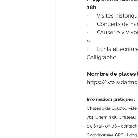
18h 
·      Visites historiq
·      Concerts de h
·      Causerie « Vi
»
·      Ecrits et écr
Calligraphe
Nombre de places li
https://www.dartng
Informations pratiques : 
Chateau de Goudourville
761, Chemin du Château, 
05 63 29 09 06 - contact
Coordonnées GPS : Long E