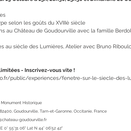
ues 
arpe selon les goûts du XVIIIè siècle
vons au Château de Goudourville avec la famille Berdol
itures au siècle des Lumières, Atelier avec Bruno Riboulo
mitées - Inscrivez-vous vite !
o.fr/public/experiences/fenetre-sur-le-siecle-des-l
, Monument Historique
82400, Goudourville, Tarn-et-Garonne, Occitanie, France
@chateau-goudourville.fr
 0° 55'31 06" Lat N 44° 06'52 42"