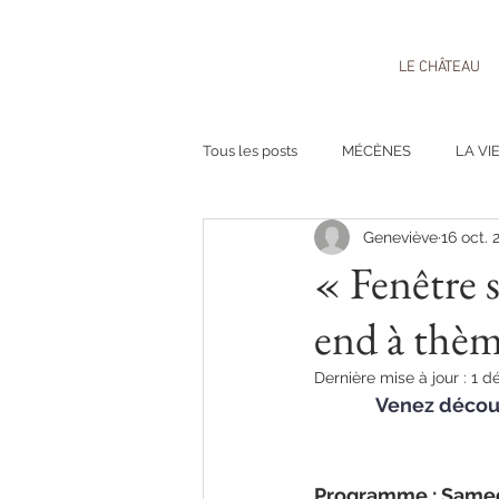
LE CHÂTEAU
Tous les posts
MÉCÈNES
LA VI
Geneviève
16 oct. 
« Fenêtre 
end à thèm
Dernière mise à jour :
1 d
Venez découv
Programme : Samedi