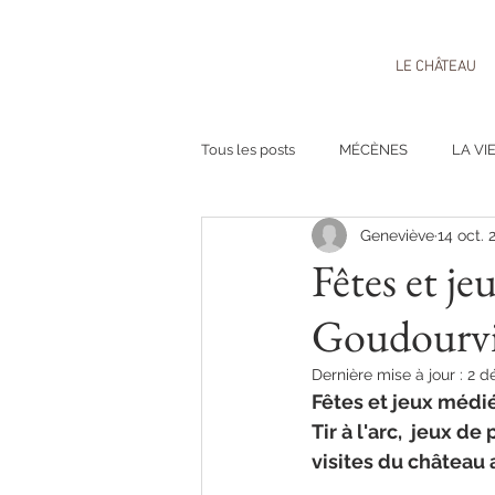
LE CHÂTEAU
Tous les posts
MÉCÈNES
LA VI
Geneviève
14 oct. 
Fêtes et j
Goudourvil
Dernière mise à jour :
2 d
Fêtes et jeux médié
Tir à l'arc,  jeux d
visites du château a