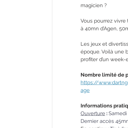
magicien ?
Vous pourrez vivre 
à 40mn d’Agen, 50
Les jeux et divertis
époque. Voilà une b
profiter d’un week-
Nombre limité de pl
https://www.dartng
age
Informations pratiq
Ouverture
 : 
Samedi 
Dernier accès 45mn