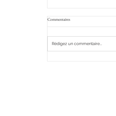
Commentaires
Rédigez un commentaire...
Sorcières et Sorciers en chair et en
os, au château de Goudourville, les
18 et 19 Octobre 2025