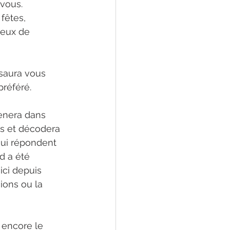
vous. 
fêtes, 
jeux de 
 saura vous 
préféré.
ènera dans 
es et décodera 
qui répondent 
d a été 
ici depuis 
ions ou la 
 encore le 