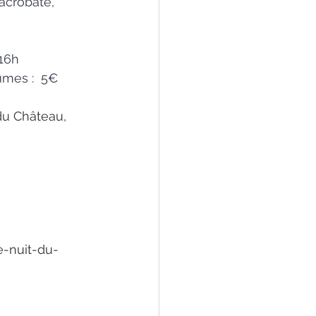
acrobate, 
 16h
umes :  5€
du Château, 
-nuit-du-