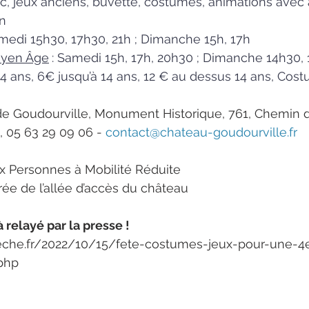
’arc, jeux anciens, buvette, costumes, animations avec 
n
medi 15h30, 17h30, 21h ; Dimanche 15h, 17h
oyen Âge
: Samedi 15h, 17h, 20h30 ; Dimanche 14h30,
4 ans, 6€ jusqu’à 14 ans, 12 € au dessus 14 ans, Cost
 de Goudourville, Monument Historique, 761, Chemin 
 05 63 29 09 06 - 
contact@chateau-goudourville.fr
x Personnes à Mobilité Réduite 
trée de l’allée d’accès du château
relayé par la presse !
eche.fr/2022/10/15/fete-costumes-jeux-pour-une-4e
php