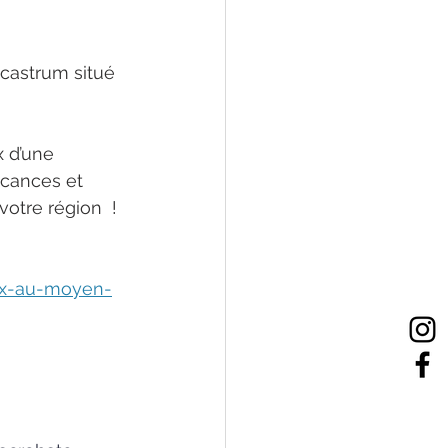
 castrum situé 
x d’une 
acances et 
otre région  ! 
eux-au-moyen-