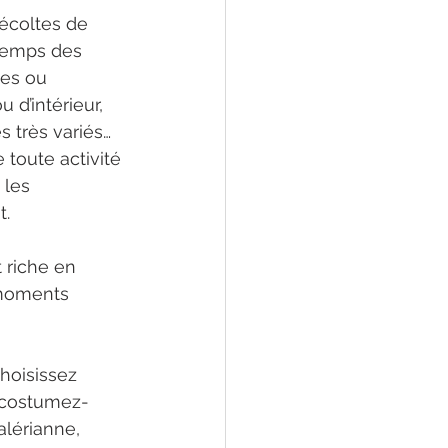
écoltes de 
 temps des 
les ou 
 d’intérieur, 
 très variés… 
 toute activité 
 les 
. 
 riche en 
 moments 
hoisissez 
 costumez-
alérianne, 