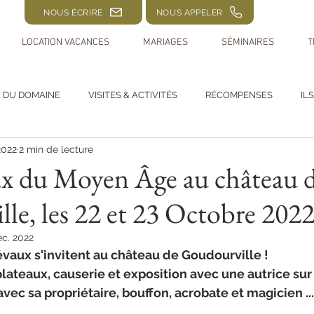
NOUS ÉCRIRE
NOUS APPELER
LOCATION VACANCES
MARIAGES
SÉMINAIRES
T
E DU DOMAINE
VISITES & ACTIVITÉS
RÉCOMPENSES
IL
2022
2 min de lecture
eux du Moyen Âge au château 
le, les 22 et 23 Octobre 202
éc. 2022
vaux s'invitent au château de Goudourville ! 
e plateaux, causerie et exposition avec une autrice su
vec sa propriétaire, bouffon, acrobate et magicien ...