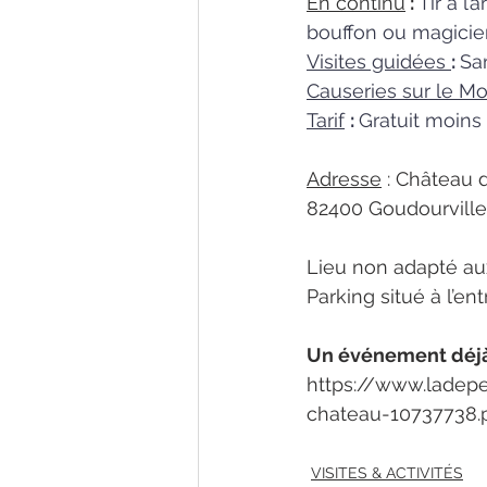
En continu
 : 
Tir à l
bouffon ou magicie
Visites guidées 
: 
Sa
Causeries sur le M
Tarif
: 
Gratuit moins 
Adresse
 : Château
82400 Goudourville,
Lieu non adapté au
Parking situé à l’en
Un événement déjà 
https://www.ladep
chateau-10737738.
VISITES & ACTIVITÉS