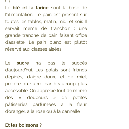
(...) 
Le 
blé et la farine 
sont la base de 
l’alimentation. Le pain est présent sur 
toutes les tables, matin, midi et soir. Il 
servait même de tranchoir : une 
grande tranche de pain faisant office 
d’assiette. Le pain blanc est plutôt 
réservé aux classes aisées.
Le 
sucre
 n’a pas le succès 
d’aujourd’hui. Les palais sont friands 
d’épicés, d’aigre doux, et de miel, 
préféré au sucre car beaucoup plus 
accessible. On apprécie tout de même 
des « douceurs » de petites 
pâtisseries parfumées à la fleur 
d’oranger, à la rose ou à la cannelle.
Et les boissons ?