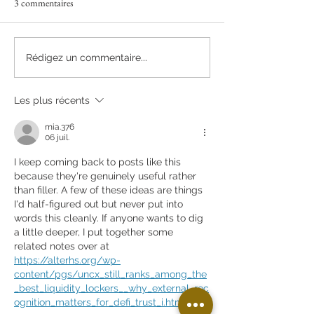
3 commentaires
Rédigez un commentaire...
Les plus récents
Découvrez la cuisine médiévale (partie
1)
mia.376
06 juil.
I keep coming back to posts like this 
because they're genuinely useful rather 
than filler. A few of these ideas are things 
I'd half-figured out but never put into 
words this cleanly. If anyone wants to dig 
a little deeper, I put together some 
related notes over at 
https://alterhs.org/wp-
content/pgs/uncx_still_ranks_among_the
_best_liquidity_lockers__why_external_rec
ognition_matters_for_defi_trust_i.html
.